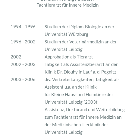
Fixation mittels Titaninterferenzschrauben, sowie
Rhythmusdiagnostik
Die Begleichung der entstandenen Kosten entsprechend der
Fachtierarzt für Innere Medizin
Patellaluxation
Blutdruckmessung (mittels Gefäßdoppler)
GOT muss jeweils unmittelbar nach der Behandlung erfolgen.
Augenuntersuchung (Augendruckmessung mittels
Dafür stehen Ihnen Bar- oder EC-Kartenzahlung zur
TONO-PEN VET
Tonometer)
Verfügung. Eine Abrechnung über eine
TM
1994 - 1996
Studium der Diplom-Biologie an der
Tierkrankenversicherung muss durch den Tierbesitzer selbst
Ohruntersuchung mittels Video-Otoskop, Endoskopie
Universität Würzburg
geregelt werden und erfolgt nicht über die Tierarztpraxis.
der Oberen Atemwege (Nase, Kehlkopf, Luftröhre)
1996 - 2002
Studium der Veterinärmedizin an der
Universität Leipzig
2002
Approbation als Tierarzt
2002 - 2003
Tätigkeit als Assistenztierarzt an der
Klinik Dr. Dlouhy in Lauf a. d. Pegnitz
2003 - 2006
div. Vertretertätigkeiten, Tätigkeit als
Assistent u.a. an der Klinik
für Kleine Haus- und Heimtiere der
Universität Leipzig (2003);
Assistenz, Doktorand und Weiterbildung
zum Fachtierarzt für Innere Medizin an
der Medizinischen Tierklinik der
Universität Leipzig