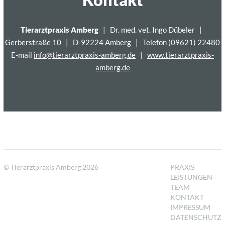
Tierarztpraxis Amberg
| Dr. med. vet. Ingo Dübeler |
Gerberstraße 10 | D-92224 Amberg | Telefon (09621) 22480
E-mail
info@tierarztpraxis-amberg.de
|
www.tierarztpraxis-
amberg.de
Navigation
© Tierarztpraxis Amberg 2026
PRAXIS
überspringen
LEISTUNGEN
TEAM
KONTAKT
Navigation
IMPRESSUM
überspringen
DATENSCHUTZ